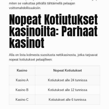
miten se vaikuttaa pitkällä tähtäimellä pelaajan
voittomahdollisuuksiin.
Nopeat Kotiutukset
kasinoilta: Parhaat
kasinot
Alla on lista kolmesta suositusta nettikasinosta, jotka tarjoavat
nopeat kotiutukset pelaajilleen:
Kasino
Nopeat Kotiutukset
Kasino A
Kotiutukset alle 24 tunnissa
Kasino B
Kotiutukset alle 12 tunnissa
Kasino C
Kotiutukset alle 6 tunnissa