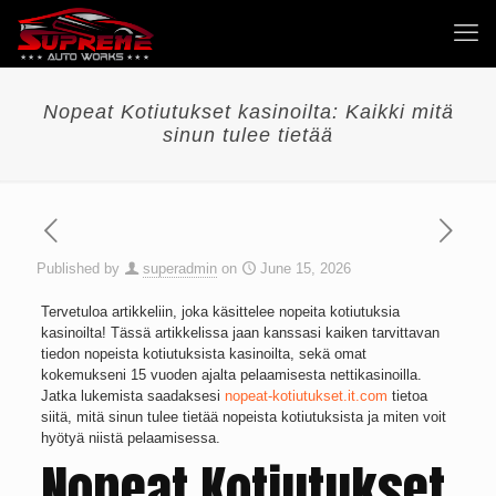
Nopeat Kotiutukset kasinoilta: Kaikki mitä
sinun tulee tietää
Published by
superadmin
on
June 15, 2026
Tervetuloa artikkeliin, joka käsittelee nopeita kotiutuksia
kasinoilta! Tässä artikkelissa jaan kanssasi kaiken tarvittavan
tiedon nopeista kotiutuksista kasinoilta, sekä omat
kokemukseni 15 vuoden ajalta pelaamisesta nettikasinoilla.
Jatka lukemista saadaksesi
nopeat-kotiutukset.it.com
tietoa
siitä,
mitä sinun tulee tietää nopeista kotiutuksista ja miten voit
hyötyä niistä pelaamisessa.
Nopeat Kotiutukset