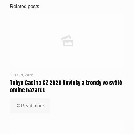
Related posts
June 19, 2026
Tokyo Casino CZ 2026 Novinky a trendy ve světě
online hazardu
Read more