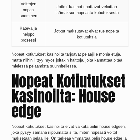
Voittojen
Jotkut kasinot saattavat veloittaa
nopea
lisämaksun nopeasta kotiutuksesta
saaminen
Kätevä ja
Jotkut maksutavat eivät tue nopeita
helppo
kotiutuksia
prosessi
Nopeat kotiutukset kasinoilta tarjoavat pelaajille monia etuja,
mutta niihin liittyy myös joitakin haittoja, joita kannattaa pitää
mielessä pelaamista suunnitellessa.
Nopeat Kotiutukset
kasinoilta: House
edge
Nopeat kotiutukset kasinoilta eivät vaikuta pelin house edgeen,
joka pysyy samana riippumatta siitä, miten nopeasti voitot
maksetaan pelaajille. On tärkeää ymmärtää pelin house edge ja