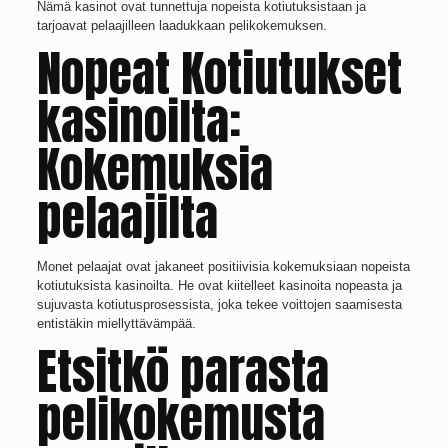
Nämä kasinot ovat tunnettuja nopeista kotiutuksistaan ja
tarjoavat pelaajilleen laadukkaan pelikokemuksen.
Nopeat Kotiutukset
kasinoilta:
Kokemuksia
pelaajilta
Monet pelaajat ovat jakaneet positiivisia kokemuksiaan nopeista
kotiutuksista kasinoilta. He ovat kiitelleet kasinoita nopeasta ja
sujuvasta kotiutusprosessista, joka tekee voittojen saamisesta
entistäkin miellyttävämpää.
Etsitkö parasta
pelikokemusta