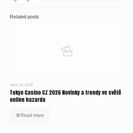
Related posts
June 19, 2026
Tokyo Casino CZ 2026 Novinky a trendy ve světě
online hazardu
Read more