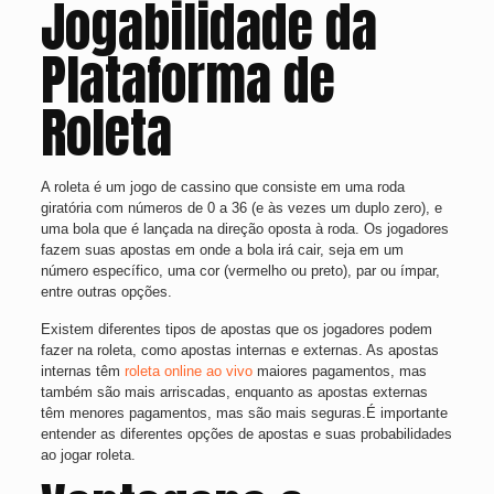
Jogabilidade da
Plataforma de
Roleta
A roleta é um jogo de cassino que consiste em uma roda
giratória com números de 0 a 36 (e às vezes um duplo zero), e
uma bola que é lançada na direção oposta à roda. Os jogadores
fazem suas apostas em onde a bola irá cair, seja em um
número específico, uma cor (vermelho ou preto), par ou ímpar,
entre outras opções.
Existem diferentes tipos de apostas que os jogadores podem
fazer na roleta, como apostas internas e externas. As apostas
internas têm
roleta online ao vivo
maiores pagamentos, mas
também são mais arriscadas, enquanto as apostas externas
têm menores pagamentos, mas são mais seguras.É importante
entender as diferentes opções de apostas e suas probabilidades
ao jogar roleta.