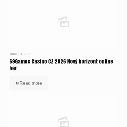
June 19, 2026
69Games Casino CZ 2026 Nový horizont online
her
Read more