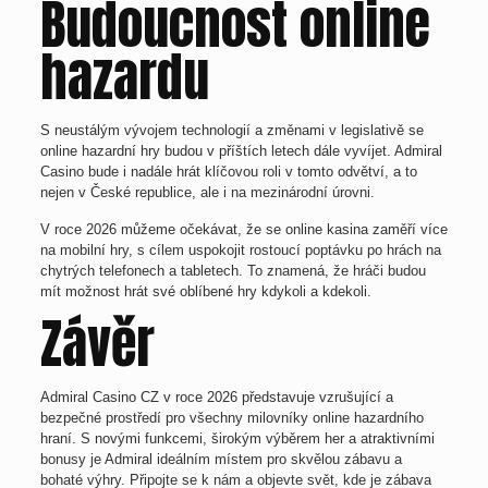
Budoucnost online
hazardu
S neustálým vývojem technologií a změnami v legislativě se
online hazardní hry budou v příštích letech dále vyvíjet. Admiral
Casino bude i nadále hrát klíčovou roli v tomto odvětví, a to
nejen v České republice, ale i na mezinárodní úrovni.
V roce 2026 můžeme očekávat, že se online kasina zaměří více
na mobilní hry, s cílem uspokojit rostoucí poptávku po hrách na
chytrých telefonech a tabletech. To znamená, že hráči budou
mít možnost hrát své oblíbené hry kdykoli a kdekoli.
Závěr
Admiral Casino CZ v roce 2026 představuje vzrušující a
bezpečné prostředí pro všechny milovníky online hazardního
hraní. S novými funkcemi, širokým výběrem her a atraktivními
bonusy je Admiral ideálním místem pro skvělou zábavu a
bohaté výhry. Připojte se k nám a objevte svět, kde je zábava