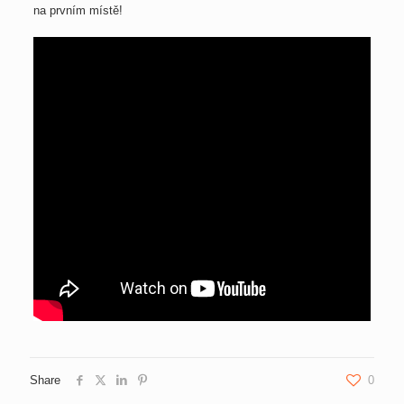
na prvním místě!
Share
0