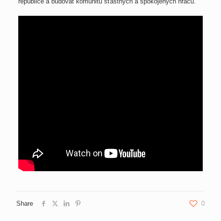
republice a budovat komunitu šťastných a spokojených hráčů.
Share
0