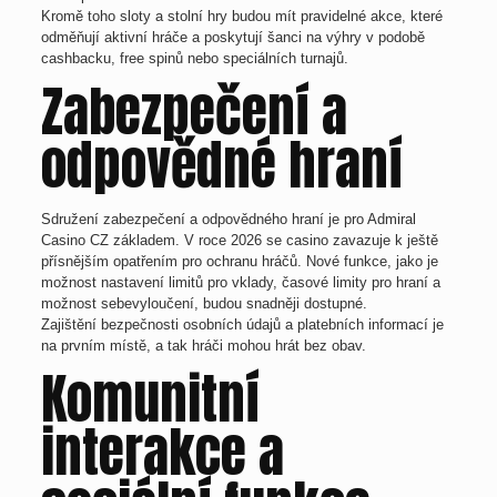
Kromě toho sloty a stolní hry budou mít pravidelné akce, které
odměňují aktivní hráče a poskytují šanci na výhry v podobě
cashbacku, free spinů nebo speciálních turnajů.
Zabezpečení a
odpovědné hraní
Sdružení zabezpečení a odpovědného hraní je pro Admiral
Casino CZ základem. V roce 2026 se casino zavazuje k ještě
přísnějším opatřením pro ochranu hráčů. Nové funkce, jako je
možnost nastavení limitů pro vklady, časové limity pro hraní a
možnost sebevyloučení, budou snadněji dostupné.
Zajištění bezpečnosti osobních údajů a platebních informací je
na prvním místě, a tak hráči mohou hrát bez obav.
Komunitní
interakce a