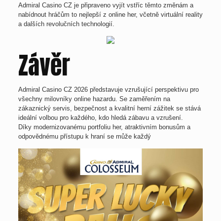
Admiral Casino CZ je připraveno vyjít vstříc těmto změnám a
nabídnout hráčům to nejlepší z online her, včetně virtuální reality
a dalších revolučních technologií.
Závěr
Admiral Casino CZ 2026 představuje vzrušující perspektivu pro
všechny milovníky online hazardu. Se zaměřením na
zákaznický servis, bezpečnost a kvalitní herní zážitek se stává
ideální volbou pro každého, kdo hledá zábavu a vzrušení.
Díky modernizovanému portfoliu her, atraktivním bonusům a
odpovědnému přístupu k hraní se může každý