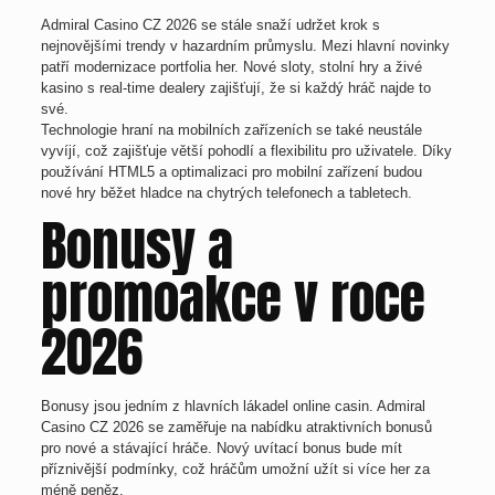
Admiral Casino CZ 2026 se stále snaží udržet krok s
nejnovějšími trendy v hazardním průmyslu. Mezi hlavní novinky
patří modernizace portfolia her. Nové sloty, stolní hry a živé
kasino s real-time dealery zajišťují, že si každý hráč najde to
své.
Technologie hraní na mobilních zařízeních se také neustále
vyvíjí, což zajišťuje větší pohodlí a flexibilitu pro uživatele. Díky
používání HTML5 a optimalizaci pro mobilní zařízení budou
nové hry běžet hladce na chytrých telefonech a tabletech.
Bonusy a
promoakce v roce
2026
Bonusy jsou jedním z hlavních lákadel online casin. Admiral
Casino CZ 2026 se zaměřuje na nabídku atraktivních bonusů
pro nové a stávající hráče. Nový uvítací bonus bude mít
příznivější podmínky, což hráčům umožní užít si více her za
méně peněz.