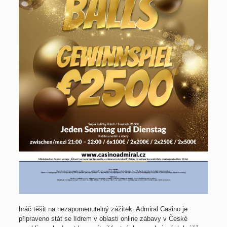
hráč těšit na nezapomenutelný zážitek. Admiral Casino je
připraveno stát se lídrem v oblasti online zábavy v České