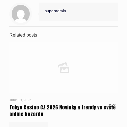
superadmin
Related posts
June 19, 2026
Tokyo Casino CZ 2026 Novinky a trendy ve světě
online hazardu