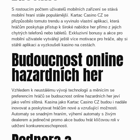
S rostoucím počtem uživatelů mobilních zařízení se stává
mobilní hraní stále populárnější. Kartac Casino CZ se
přizpůsobilo tomuto trendu a vyvinulo vlastní aplikaci, která
hráčům poskytuje přístup k široké nabídce her přímo z jejich
chytrých telefonů nebo tabletů. Exkluzivní bonusy a akce pro
mobilní uživatele vytvářejí ještě více motivace pro hráče, aby si
stáhli aplikaci a vyzkoušeli kasino na cestách.
Budoucnost online
hazardních her
Vzhledem k neustálému vývoji technologií a měnícím se
preferencím hráčů se budoucnost online hazardních her jeví
jako veľmi slibná. Kasina jako Kartac Casino CZ budou i nadále
inovovat a poskytovat hráčům nové a vzrušující možnosti.
Automaty se snadným hraním, výherní automaty s živým
dealerem a jedinečné promo akce budou hrát klíčovou roli v
udržení konkurenceschopnosti.