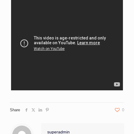
Share
0
superadmin